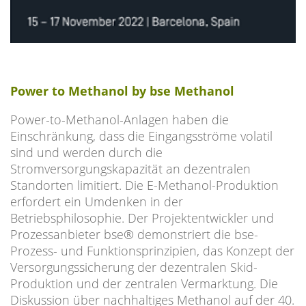
Power to Methanol by bse Methanol
Power-to-Methanol-Anlagen haben die
Einschränkung, dass die Eingangsströme volatil
sind und werden durch die
Stromversorgungskapazität an dezentralen
Standorten limitiert. Die E-Methanol-Produktion
erfordert ein Umdenken in der
Betriebsphilosophie. Der Projektentwickler und
Prozessanbieter bse® demonstriert die bse-
Prozess- und Funktionsprinzipien, das Konzept der
Versorgungssicherung der dezentralen Skid-
Produktion und der zentralen Vermarktung. Die
Diskussion über nachhaltiges Methanol auf der 40.