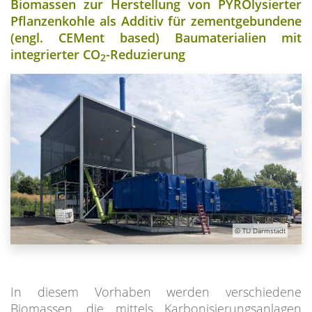
Biomassen zur Herstellung von PYROlysierter
Pflanzenkohle als Additiv für zementgebundene
(engl. CEMent based) Baumaterialien mit
integrierter CO
-Reduzierung
2
© TU Darmstadt
In diesem Vorhaben werden verschiedene
Biomassen, die mittels Karbonisierungsanlagen