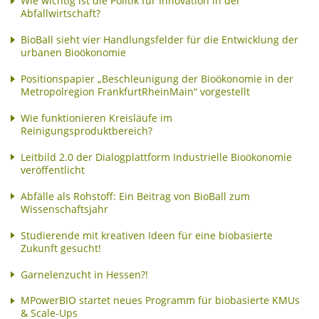
Wie wichtig ist die Politik für Innovation in der
Abfallwirtschaft?
BioBall sieht vier Handlungsfelder für die Entwicklung der
urbanen Bioökonomie
Positionspapier „Beschleunigung der Bioökonomie in der
Metropolregion FrankfurtRheinMain“ vorgestellt
Wie funktionieren Kreisläufe im
Reinigungsproduktbereich?
Leitbild 2.0 der Dialogplattform Industrielle Bioökonomie
veröffentlicht
Abfälle als Rohstoff: Ein Beitrag von BioBall zum
Wissenschaftsjahr
Studierende mit kreativen Ideen für eine biobasierte
Zukunft gesucht!
Garnelenzucht in Hessen?!
MPowerBIO startet neues Programm für biobasierte KMUs
& Scale-Ups