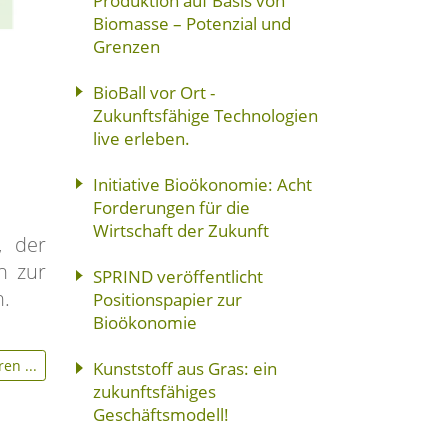
Produktion auf Basis von
Biomasse – Potenzial und
Grenzen
BioBall vor Ort -
Zukunftsfähige Technologien
live erleben.
Initiative Bioökonomie: Acht
Forderungen für die
Wirtschaft der Zukunft
, der
n zur
SPRIND veröffentlicht
n.
Positionspapier zur
Bioökonomie
en ...
Kunststoff aus Gras: ein
zukunftsfähiges
Geschäftsmodell!