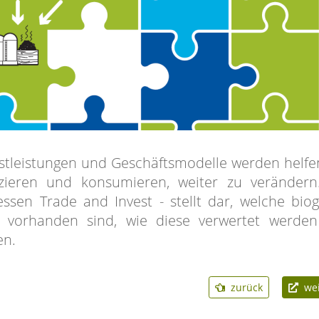
stleistungen und Geschäftsmodelle werden helfen
zieren und konsumieren, weiter zu verändern
sen Trade and Invest - stellt dar, welche bio
t vorhanden sind, wie diese verwertet werde
en.
zurück
weit