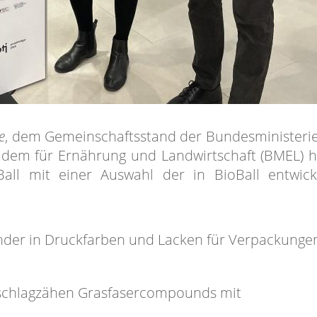
e
, dem Gemeinschaftsstand der Bundesministerie
 dem für Ernährung und Landwirtschaft (BMEL) 
ll mit einer Auswahl der in BioBall entwick
inder in Druckfarben und Lacken für Verpackungen
s schlagzähen Grasfasercompounds mit